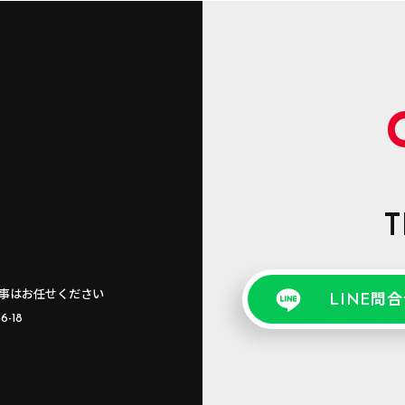
T
事はお任せください
LINE問
-18